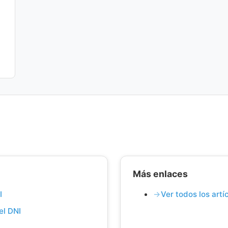
Más enlaces
I
Ver todos los art
el DNI