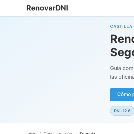
RenovarDNI
CASTILLA 
Reno
Seg
Guía comp
las oficin
Cómo pe
DNI: 12 €
Inicio
/
Castilla y León
/
Segovia