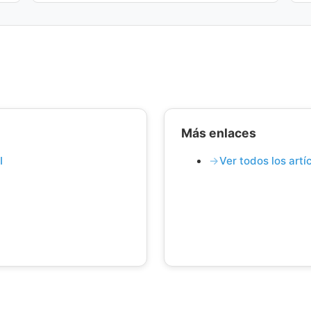
Más enlaces
I
Ver todos los art