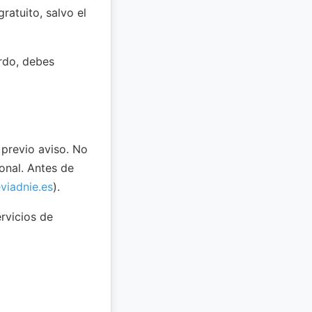
ratuito, salvo el
erdo, debes
 previo aviso. No
ional. Antes de
eviadnie.es
).
rvicios de