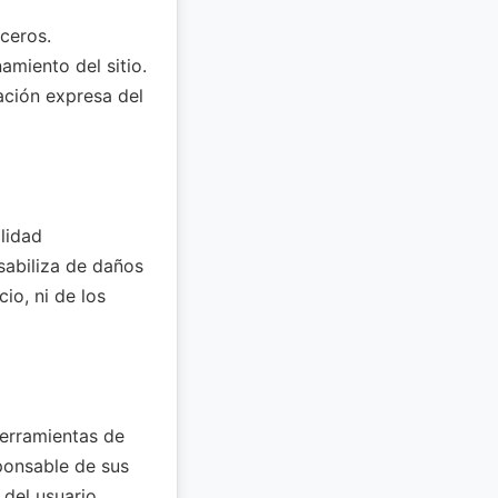
rceros.
amiento del sitio.
ación expresa del
ilidad
nsabiliza de daños
io, ni de los
herramientas de
esponsable de sus
 del usuario.