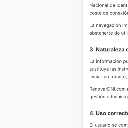
Nacional de Ident
coste de conexión
La navegación imp
abstenerte de util
3. Naturaleza 
La información pu
sustituye las inst
iniciar un trámite
RenovarDNI.com
gestión administra
4. Uso correcto
El usuario se comp