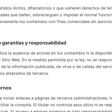
enidos ilícitos, difamatorios o que vulneren derechos de te
idades que dañen, sobrecarguen o impidan el normal funcion
ivamente los contenidos con fines comerciales sin autoriz
e garantías y responsabilidad
ntiza la ausencia de errores en los contenidos ni la disponib
l Sitio Web. En la medida permitida por la ley, no se respo
de la información publicada, de virus o de caídas del servic
ios enlazados de terceros.
ernos
e incluir enlaces a páginas de terceros (administraciones, 
cilitar la consulta. El titular no controla esos sitios ni es r
ticas. El acceso a enlaces externos es bajo responsabilidad