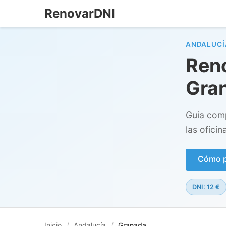
RenovarDNI
ANDALUCÍ
Reno
Gra
Guía comp
las oficin
Cómo pe
DNI: 12 €
Inicio
/
Andalucía
/
Granada