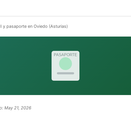
I y pasaporte en Oviedo (Asturias)
PASAPORTE
do:
May 21, 2026