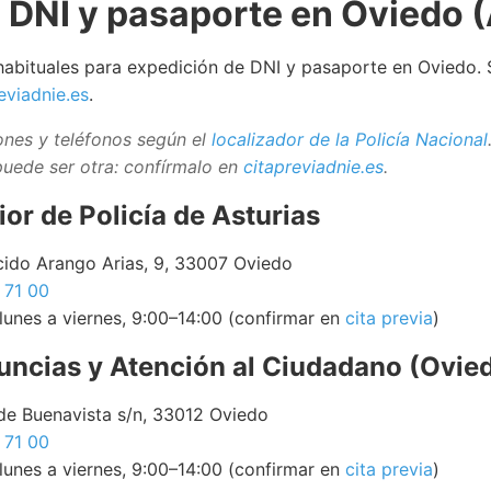
 DNI y pasaporte en Oviedo (
habituales para expedición de DNI y pasaporte en Oviedo.
eviadnie.es
.
ones y teléfonos según el
localizador de la Policía Nacional
puede ser otra: confírmalo en
citapreviadnie.es
.
or de Policía de Asturias
cido Arango Arias, 9, 33007 Oviedo
 71 00
lunes a viernes, 9:00–14:00 (confirmar en
cita previa
)
uncias y Atención al Ciudadano (Ovie
de Buenavista s/n, 33012 Oviedo
 71 00
lunes a viernes, 9:00–14:00 (confirmar en
cita previa
)