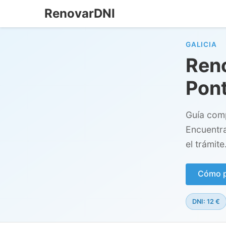
RenovarDNI
GALICIA
Reno
Pon
Guía comp
Encuentra
el trámite
Cómo pe
DNI: 12 €