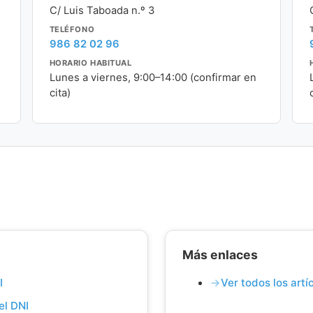
C/ Luis Taboada n.º 3
TELÉFONO
986 82 02 96
HORARIO HABITUAL
Lunes a viernes, 9:00–14:00 (confirmar en
cita)
Más enlaces
I
Ver todos los art
el DNI