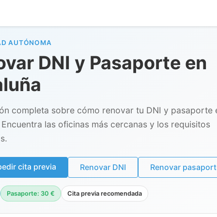
AD AUTÓNOMA
var DNI y Pasaporte en
aluña
ión completa sobre cómo renovar tu DNI y pasaporte 
 Encuentra las oficinas más cercanas y los requisitos
s.
dir cita previa
Renovar DNI
Renovar pasaport
Pasaporte: 30 €
Cita previa recomendada