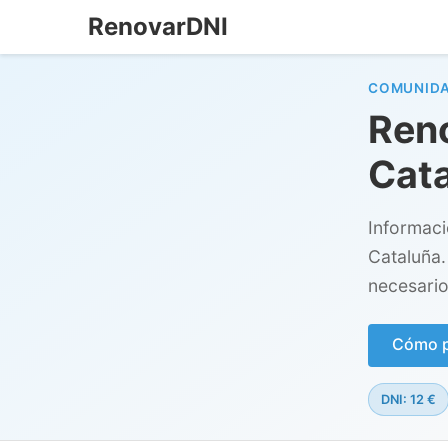
RenovarDNI
COMUNID
Reno
Cat
Informac
Cataluña.
necesario
Cómo pe
DNI: 12 €