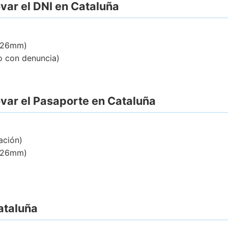
var el DNI en Cataluña
2x26mm)
o con denuncia)
ovar el Pasaporte en Cataluña
ación)
2x26mm)
Cataluña