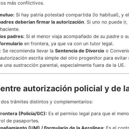
os más conflictivos.
mutuo:
Si hay patria potestad compartida (lo habitual), y el
adres deberían firmar la autorización
. Si uno no puede ir
haciente.
los padres:
Si el menor viaja acompañado de
su padre
o
s
formulario
en frontera, ya que va con un tutor legal.
:
Se recomienda llevar la
Sentencia de Divorcio
o Convenio
 autorización escrita simple del otro progenitor para evitar 
 una sustracción parental, especialmente fuera de la UE.
 entre autorización policial y de l
 dos trámites distintos y complementarios:
rontera (Policía/GC):
Es el permiso legal para que el men
rol de pasaportes.
pañamiento (UM) / Formulario de la Aerolínea:
Es el cont