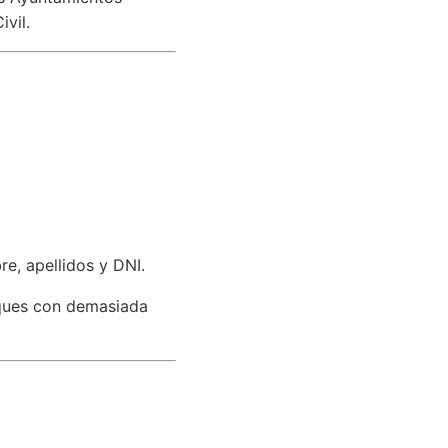
ivil.
e, apellidos y DNI.
ques con demasiada