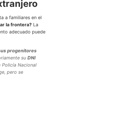
xtranjero
a a familiares en el
ar la frontera?
La
umento adecuado puede
sus progenitores
oriamente su
DNI
 Policía Nacional
ge, pero se