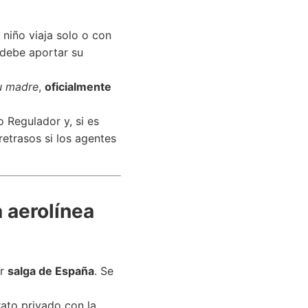
 niño viaja solo o con
, debe aportar su
u madre
,
oficialmente
 Regulador y, si es
retrasos si los agentes
a aerolínea
or
salga de España
. Se
rato privado con la