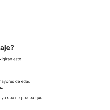
iaje?
xigirán este
 mayores de edad,
es
.
al, ya que no prueba que